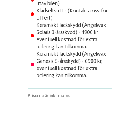
utav bilen)
erbjudandena!
Klädseltvätt - (Kontakta oss för
offert)
Håll dig uppdaterad och få förmånliga
Keramiskt lackskydd (Angelwax
erbjudanden, tips och nyheter direkt i din
Solaris 3-årsskydd) - 4900 kr,
eventuell kostnad för extra
inbox. Anmäl dig till vårt nyhetsbrev här.
polering kan tillkomma.
Keramiskt lackskydd (Angelwax
Genesis 5-årsskydd) - 6900 kr,
eventuell kostnad för extra
polering kan tillkomma.
PRENUMERERA
Priserna är inkl. moms