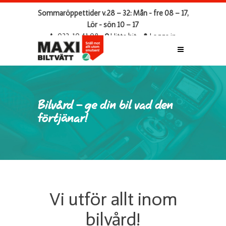
Sommaröppettider v.28 – 32: Mån - fre 08 – 17,
Lör - sön 10 – 17
033-10 41 08
Hitta hit
Logga in
Bilvård – ge din bil vad den
förtjänar!
Vi utför allt inom
bilvård!