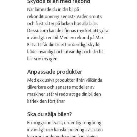
Skydda bilen med rekond
När lämnade du in din bil på
rekonditionering senast? Väder, smuts
och fukt sliter på lacken hos alla bilar.
Dessutom kan det finnas mycket att göra
invändigt i en bil. Med en rekond på Maxi
Biltvätt får din bil ett ordentligt skydd;
både invändigt och utvändigt och din bil
blir som ny igen.
Anpassade produkter
Med exklusiva produkter ifrån välkända
tillverkare och senaste modeller av
maskiner, står vi redo att ge din bil den
kärlek den förtjänar.
Ska du sälja bilen?
En noggrann tvätt, ordentlig rengöring
invändigt och kanske polering av lacken
kan göra underverk vid en försäljning.