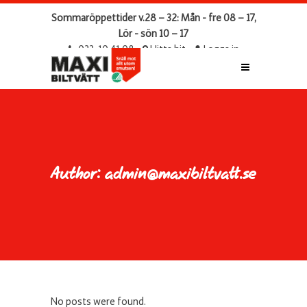
Sommaröppettider v.28 – 32: Mån - fre 08 – 17,
Lör - sön 10 – 17
033-10 41 08
Hitta hit
Logga in
Author: admin@maxibiltvatt.se
No posts were found.